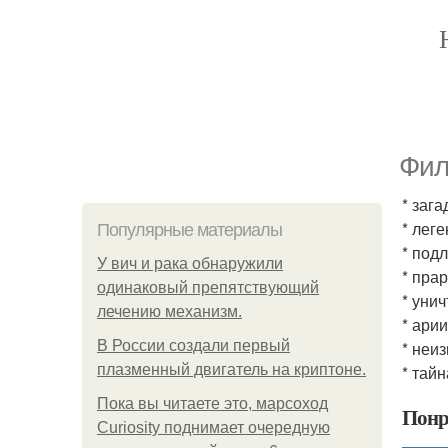
Фил
* заг
* лег
Популярные материалы
* под
У вич и рака обнаружили
* пра
одинаковый препятствующий
* уни
лечению механизм.
* ари
В России создали первый
* неи
плазменный двигатель на криптоне.
* тай
Пока вы читаете это, марсоход
Понр
Curiosity поднимает очередную