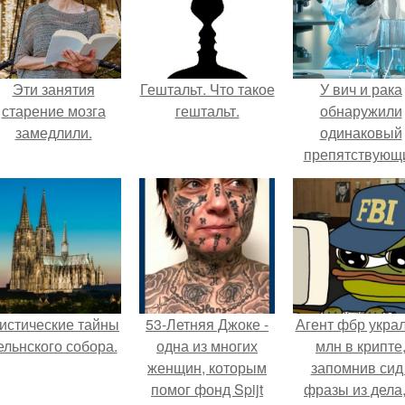
Эти занятия
Гештальт. Что такое
У вич и рака
старение мозга
гештальт.
обнаружили
замедлили.
одинаковый
препятствующ
лечению механи
истические тайны
53-Летняя Джоке -
Агент фбр украл
ельнского собора.
одна из многих
млн в крипте
женщин, которым
запомнив сид 
помог фонд Spijt
фразы из дела,