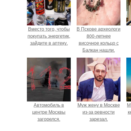
Вместо того, чтобы
В Пскове археологи
покупать энергетик,
800-летнее
зайдите в аптеку.
височное кольцо с
Балкан нашли.
Автомобиль в
Mуж жену в Москве
М
центре Москвы
из-за ревности
к
загорелся.
зарезал.