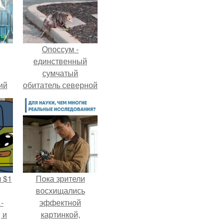
Опоссум -
единственный
сумчатый
ий
обитатель северной
зм.
америки.
 $1
Пока зрители
,
восхищались
-
эффектной
 и
картинкой,