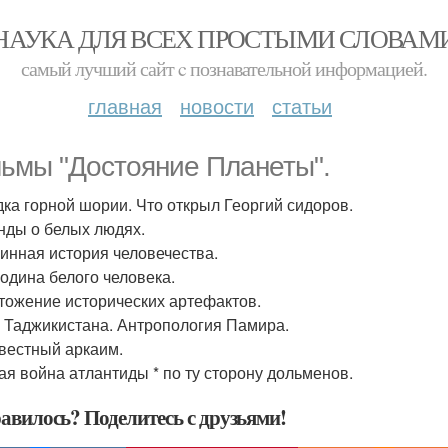
НАУКА ДЛЯ ВСЕХ ПРОСТЫМИ СЛОВАМ
самый лучший сайт c познавательной информацией.
главная
новости
статьи
ьмы "Достояние Планеты".
адка горной шории. Что открыл Георгий сидоров.
енды о белых людях.
линная история человечества.
родина белого человека.
чтожение исторических артефактов.
и Таджикистана. Антропология Памира.
звестный аркаим.
ная война атлантиды * по ту сторону дольменов.
авилось? Поделитесь с друзьями!