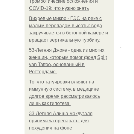
Тромботические осложнения и
COVID-19: что нужно знать
Вихревые микро - ГЭС на реке с
малым перепадом высоты: вода
закручивается в бетонной камере и
вращает вертикальную турбину.
.
53-Летняя Джоке - одна из многих
женщин, которым помог фонд Spijt
van Tattoo, основанный в
Роттердаме.
То, что татуировки влияют на
иммунную систему, в медицине
долгое время рассматривалось
лишь как гипотеза.
33-Летняя Алиша макдугалл
принимала препараты для
похудения на фоне