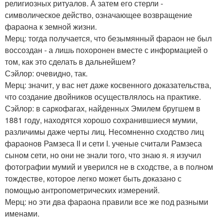
религиозных ритуалов. А затем его стерли -
символическое действо, означающее возвращение
фараона к земной жизни.
Мерц: тогда получается, что безымянный фараон не был
воссоздан - а лишь похоронен вместе с информацией о
том, как это сделать в дальнейшем?
Сэйлор: очевидно, так.
Мерц: значит, у вас нет даже косвенного доказательства,
что создание двойников осуществлялось на практике.
Сэйлор: в саркофагах, найденных Эмилем бругшем в
1881 году, находятся хорошо сохранившиеся мумии,
различимы даже черты лиц. Несомненно сходство лиц
фараонов Рамзеса II и сети I. ученые считали Рамзеса
сыном сети, но они не знали того, что знаю я. я изучил
фотографии мумий и уверился не в сходстве, а в полном
тождестве, которое легко может быть доказано с
помощью антропометрических измерений.
Мерц: но эти два фараона правили все же под разными
именами.