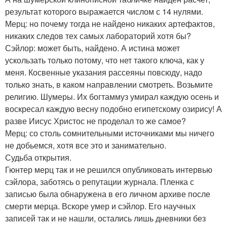
результат которого выражается числом с 14 нулями.
Мерц: но почему тогда не найдено никаких артефактов,
никаких следов тех самых лабораторий хотя бы?
Сэйлор: может быть, найдено. А истина может
ускользать только потому, что нет такого ключа, как у
меня. Косвенные указания рассеяны повсюду, надо
только знать, в каком направлении смотреть. Возьмите
религию. Шумеры. Их богтаммуз умирал каждую осень и
воскресал каждую весну подобно египетскому озирису! А
разве Иисус Христос не проделал то же самое?
Мерц: со столь сомнительными источниками мы ничего
не добьемся, хотя все это и занимательно.
Судьба открытия.
Гюнтер мерц так и не решился опубликовать интервью
сэйлора, заботясь о репутации журнала. Пленка с
записью была обнаружена в его личном архиве после
смерти мерца. Вскоре умер и сэйлор. Его научных
записей так и не нашли, остались лишь дневники без