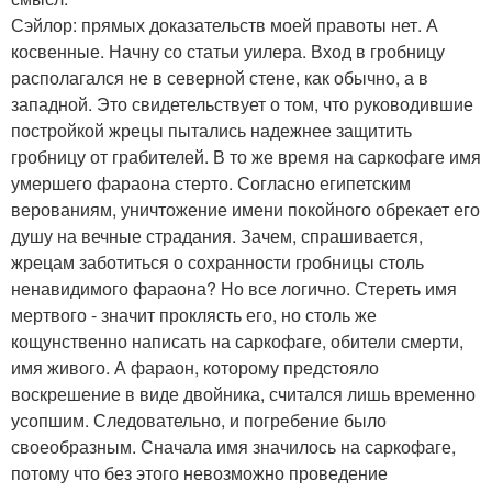
Сэйлор: прямых доказательств моей правоты нет. А
косвенные. Начну со статьи уилера. Вход в гробницу
располагался не в северной стене, как обычно, а в
западной. Это свидетельствует о том, что руководившие
постройкой жрецы пытались надежнее защитить
гробницу от грабителей. В то же время на саркофаге имя
умершего фараона стерто. Согласно египетским
верованиям, уничтожение имени покойного обрекает его
душу на вечные страдания. Зачем, спрашивается,
жрецам заботиться о сохранности гробницы столь
ненавидимого фараона? Но все логично. Стереть имя
мертвого - значит проклясть его, но столь же
кощунственно написать на саркофаге, обители смерти,
имя живого. А фараон, которому предстояло
воскрешение в виде двойника, считался лишь временно
усопшим. Следовательно, и погребение было
своеобразным. Сначала имя значилось на саркофаге,
потому что без этого невозможно проведение