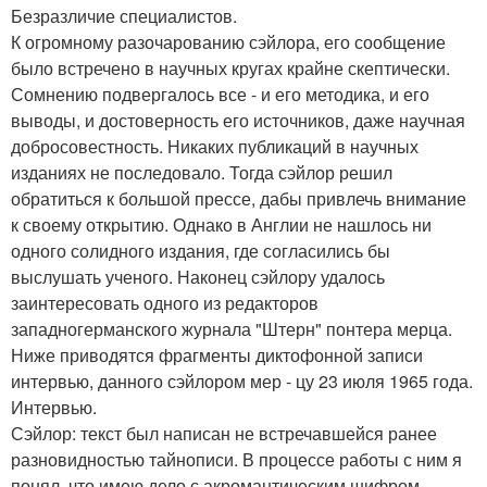
Безразличие специалистов.
К огромному разочарованию сэйлора, его сообщение
было встречено в научных кругах крайне скептически.
Сомнению подвергалось все - и его методика, и его
выводы, и достоверность его источников, даже научная
добросовестность. Никаких публикаций в научных
изданиях не последовало. Тогда сэйлор решил
обратиться к большой прессе, дабы привлечь внимание
к своему открытию. Однако в Англии не нашлось ни
одного солидного издания, где согласились бы
выслушать ученого. Наконец сэйлору удалось
заинтересовать одного из редакторов
западногерманского журнала "Штерн" понтера мерца.
Ниже приводятся фрагменты диктофонной записи
интервью, данного сэйлором мер - цу 23 июля 1965 года.
Интервью.
Сэйлор: текст был написан не встречавшейся ранее
разновидностью тайнописи. В процессе работы с ним я
понял, что имею дело с акромантическим шифром.