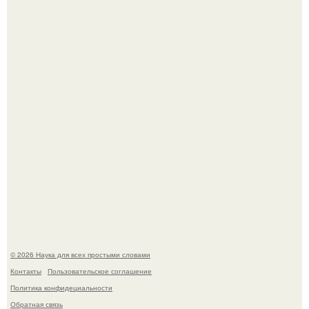
В Пскове археологи 800-летнее височное кольцо с
Балкан нашли.
В России создали первый плазменный двигатель на
криптоне.
© 2026 Наука для всех простыми словами
Контакты
Пользовательское соглашение
Политика конфидециальности
Обратная связь