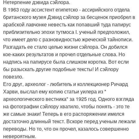
Нетерпение дэвида сэйлора.
В 1963 году ассистент египетско - ассирийского отдела
британского музея Дэвид сэйлор за бесценок приобрел в
арабской лавчонке невесть как попавший туда папирус
приблизительно эпохи тутмоса I. ученый предположил,
что имеет дело с разновидностью жреческой тайнописи.
Разгадать ее стало целью жизни сэйлора. Он добился
кое-каких результатов и прочел отдельные слова. Но
надпись на папирусе была слишком коротка. Вот если
бы разыскать другие подобные тексты! И сэйлору
повезло.
Его друг, археолог - любитель и коллекционер Ричард
Харви, выслал ему копию статьи уилера из *
археологического вестника" за 1925 год. Одного взгляда
на фотографии сэйлору хватило, чтобы понять - это те
же самые знаки! Теперь в его распоряжении имелся
достаточно длинный текст. Вскоре перед ученым лежали
переводы. Но то, что он прочел, казалось совершенно
невероятным.