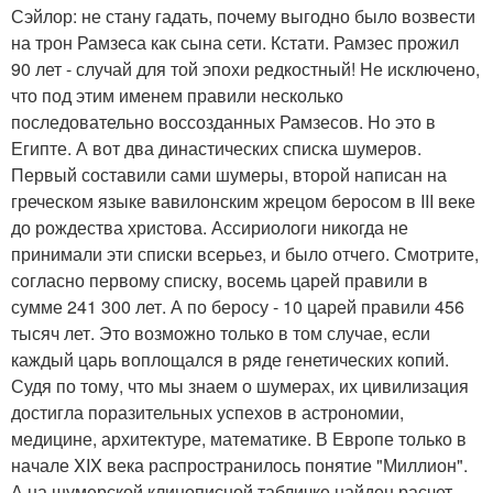
Сэйлор: не стану гадать, почему выгодно было возвести
на трон Рамзеса как сына сети. Кстати. Рамзес прожил
90 лет - случай для той эпохи редкостный! Не исключено,
что под этим именем правили несколько
последовательно воссозданных Рамзесов. Но это в
Египте. А вот два династических списка шумеров.
Первый составили сами шумеры, второй написан на
греческом языке вавилонским жрецом беросом в III веке
до рождества христова. Ассириологи никогда не
принимали эти списки всерьез, и было отчего. Смотрите,
согласно первому списку, восемь царей правили в
сумме 241 300 лет. А по беросу - 10 царей правили 456
тысяч лет. Это возможно только в том случае, если
каждый царь воплощался в ряде генетических копий.
Судя по тому, что мы знаем о шумерах, их цивилизация
достигла поразительных успехов в астрономии,
медицине, архитектуре, математике. В Европе только в
начале XIX века распространилось понятие "Миллион".
А на шумерской клинописной табличке найден расчет,