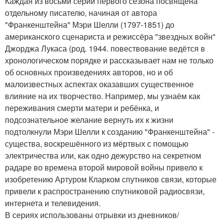
Каждая из восьми серий первого сезона посвящена
отдельному писателю, начиная от автора
"Франкенштейна" Мэри Шелли (1797-1851) до
американского сценариста и режиссёра "звездных войн"
Джорджа Лукаса (род. 1944. повествование ведётся в
хронологическом порядке и рассказывает нам не только
об основных произведениях авторов, но и об
малоизвестных аспектах оказавших существенное
влияние на их творчество. Например, мы узнаём как
переживания смерти матери и ребёнка, и
подсознательное желание вернуть их к жизни
подтолкнули Мэри Шелли к созданию "Франкенштейна" -
существа, воскрешённого из мёртвых с помощью
электричества или, как одно дежурство на секретном
радаре во времена второй мировой войны привело к
изобретению Артуром Кларком спутников связи, которые
привели к распространению спутниковой радиосвязи,
интернета и телевидения.
В сериях использованы отрывки из дневников/