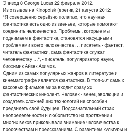
Эпизод 8 George Lucas 22 февраля 2012.
Из отзывов на Kinopoisk (еретик, 21 августа 2012:
"Я совершенно серьёзно полагаю, что научная
фантастика есть одно из звеньев, которые помогают
соединить человечество. Проблемы, которые мы
поднимаем в фантастике, становятся насущными
проблемами всего человечества … писатель - фантаст,
читатель фантастики, сама фантастика служат
человечеству …", - писатель, популяризатор науки,
биохимик Айзек Азимов.
Одним из самых популярных жанров в литературе и
кинематографе является фантастика. В "топ-50" самых
кассовых фильмов мира входит сразу 20
фантастических кинолент. Человек - венец эволюции и
создатель сложнейших технологий не способен
предвидеть своё будущее. Подсознательный страх
неопределённости и любопытство на протяжении
многих веков приковывали внимание человечества к
пророчествам и предсказаниям. С развитием культуры и