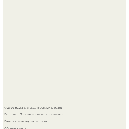
Жительница Башкирии больше не может иметь детей
после того, как медики сделали ей аборт на шестом
месяце беременности и оставили в матке плаценту.
В участника сво ударила молния, когда он был на
лошади.
© 2026 Наука для всех простыми словами
Контакты
Пользовательское соглашение
Политика конфидециальности
Обратная связь