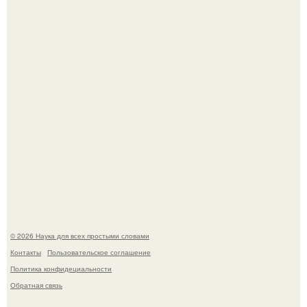
Опоссум - единственный сумчатый обитатель северной
америки.
Мистические тайны кельнского собора.
© 2026 Наука для всех простыми словами
Контакты
Пользовательское соглашение
Политика конфидециальности
Обратная связь