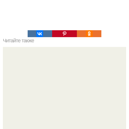
Читайте также
Норадреналин. Адреналин - беги; норадреналин -
нападай; кортизол - замри.