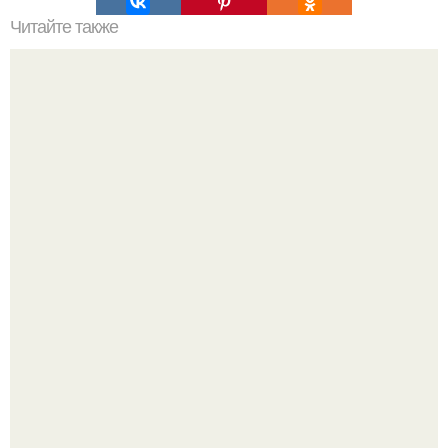
Читайте также
Кикуми Тоторо. Жертва маньяка кикуми тоторо или
номер 72.
Жительница Башкирии больше не может иметь детей