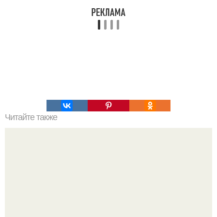
Читайте также
Секреты долголетия и тайны вечной жизни. Тапасвиджи.