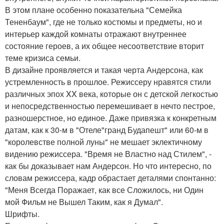
В этом плане особенно показательна "Семейка
Тененбаум", где не только костюмы и предметы, но и
интерьер каждой комнаты отражают внутреннее
состояние героев, а их общее несоответствие вторит
теме кризиса семьи.
В дизайне проявляется и такая черта Андерсона, как
устремленность в прошлое. Режиссеру нравятся стили
различных эпох XX века, которые он с детской легкостью
и непосредственностью перемешивает в нечто пестрое,
разношерстное, но единое. Даже привязка к конкретным
датам, как к 30-м в "Отеле"гранд Будапешт" или 60-м в
"королевстве полной луны" не мешает эклектичному
видению режиссера. "Время не Властно над Стилем", -
как бы доказывает нам Андерсон. Но что интересно, по
словам режиссера, кадр обрастает деталями спонтанно:
"Меня Всегда Поражает, как все Сложилось, ни Один
мой Фильм не Вышел Таким, как я Думал".
Шрифты.