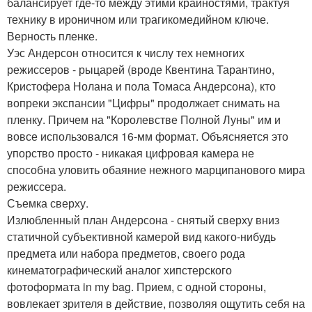
балансирует где-то между этими крайностями, трактуя
технику в ироничном или трагикомедийном ключе.
Верность пленке.
Уэс Андерсон относится к числу тех немногих
режиссеров - рыцарей (вроде Квентина Тарантино,
Кристофера Нолана и пола Томаса Андерсона), кто
вопреки экспансии "Цифры" продолжает снимать на
пленку. Причем на "Королевстве Полной Луны" им и
вовсе использовался 16-мм формат. Объясняется это
упорство просто - никакая цифровая камера не
способна уловить обаяние нежного марципанового мира
режиссера.
Съемка сверху.
Излюбленный план Андерсона - снятый сверху вниз
статичной субъективной камерой вид какого-нибудь
предмета или набора предметов, своего рода
кинематографический аналог хипстерского
фотоформата in my bag. Прием, с одной стороны,
вовлекает зрителя в действие, позволяя ощутить себя на