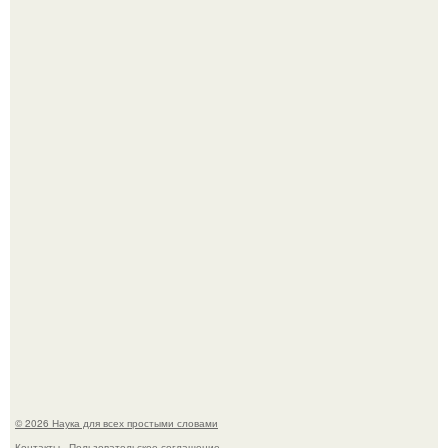
Мистические тайны кельнского собора.
Агент фбр украл $1 млн в крипте, запомнив сид - фразы
из дела, и советовался с Chatgpt, как их потратить.
© 2026 Наука для всех простыми словами
Контакты
Пользовательское соглашение