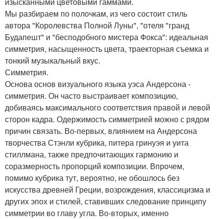
изысканными цветовыми гаммами.
Мы разбираем по полочкам, из чего состоит стиль
автора "Королевства Полной Луны", "отеля "гранд
Будапешт" и "бесподобного мистера Фокса": идеальная
симметрия, насыщенность цвета, траекторная съемка и
тонкий музыкальный вкус.
Симметрия.
Основа основ визуального языка уэса Андерсона -
симметрия. Он часто выстраивает композицию,
добиваясь максимального соответствия правой и левой
сторон кадра. Одержимость симметрией можно с рядом
причин связать. Во-первых, влиянием на Андерсона
творчества Стэнли кубрика, питера гринуэя и уита
стиллмана, также предпочитающих гармонию и
соразмерность пропорций композиции. Впрочем,
помимо кубрика тут, вероятно, не обошлось без
искусства древней Греции, возрождения, классицизма и
других эпох и стилей, ставивших следование принципу
симметрии во главу угла. Во-вторых, именно