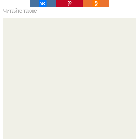
Читайте также
Семь малоизвестных чудес природы.
Высокая, стройная, с фарфоровой кожей и тонкими
аристократичными чертами, эль выглядит так, будто