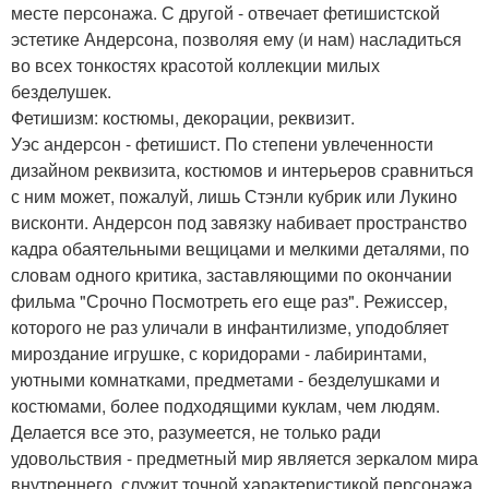
месте персонажа. С другой - отвечает фетишистской
эстетике Андерсона, позволяя ему (и нам) насладиться
во всех тонкостях красотой коллекции милых
безделушек.
Фетишизм: костюмы, декорации, реквизит.
Уэс андерсон - фетишист. По степени увлеченности
дизайном реквизита, костюмов и интерьеров сравниться
с ним может, пожалуй, лишь Стэнли кубрик или Лукино
висконти. Андерсон под завязку набивает пространство
кадра обаятельными вещицами и мелкими деталями, по
словам одного критика, заставляющими по окончании
фильма "Срочно Посмотреть его еще раз". Режиссер,
которого не раз уличали в инфантилизме, уподобляет
мироздание игрушке, с коридорами - лабиринтами,
уютными комнатками, предметами - безделушками и
костюмами, более подходящими куклам, чем людям.
Делается все это, разумеется, не только ради
удовольствия - предметный мир является зеркалом мира
внутреннего, служит точной характеристикой персонажа.