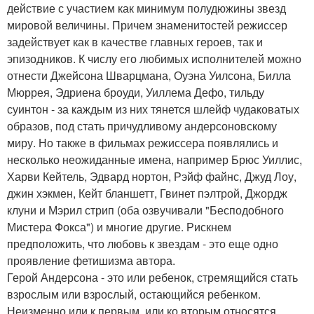
действие с участием как минимум полудюжины звезд
мировой величины. Причем знаменитостей режиссер
задействует как в качестве главных героев, так и
эпизодников. К числу его любимых исполнителей можно
отнести Джейсона Шварцмана, Оуэна Уилсона, Билла
Мюррея, Эдриена броуди, Уиллема Дефо, тильду
суинтон - за каждым из них тянется шлейф чудаковатых
образов, под стать причудливому андерсоновскому
миру. Но также в фильмах режиссера появлялись и
несколько неожиданные имена, например Брюс Уиллис,
Харви Кейтель, Эдвард нортон, Рэйф файнс, Джуд Лоу,
джин хэкмен, Кейт бланшетт, Гвинет пэлтрой, Джордж
клуни и Мэрил стрип (оба озвучивали "Бесподобного
Мистера Фокса") и многие другие. Рискнем
предположить, что любовь к звездам - это еще одно
проявление фетишизма автора.
Герой Андерсона - это или ребенок, стремящийся стать
взрослым или взрослый, остающийся ребенком.
Неизменно или к первым, или ко вторым относятся