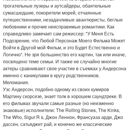
трогательные лузеры и аутсайдеры, обаятельные
сумасшедшие, покорители морей, отчаянные
путешественники, незадачливые авантюристы, беглые
любовники и прочие неисправимые романтики. Как
справедливо замечает сам режиссер: "У Меня Есть
Подозрение, что Любой Персонаж Моего Фильма Может
Войти в Другой мой Фильм, и это Будет Естественно и
Логично". Не зря большинство его картин, так или иначе,
посвящено теме семьи. И также не случайно многие
актеры сравнивают свое участие в съемках у Андерсона
именно с каникулами в кругу родственников.
Меломания.
Уэс Андерсон, подобно одному из своих кумиров
Мартину скорсезе, знает толк в хорошем саундтреке. В
его фильмах звучали самые разные (но неизменно
знаковые) исполнители: The Rolling Stones, The Kinks,
The Who, Sigur R s, Джон Леннон, Франсуаза арди, Джо
дассен, сатьяджит рай, и конечно же классические