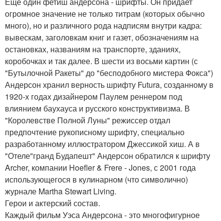
Еще один фетиш андерсона - шрифты. Он придает
огромное значение не только титрам (которых обычно
много), но и различного рода надписям внутри кадра:
вывескам, заголовкам книг и газет, обозначениям на
остановках, названиям на транспорте, зданиях,
коробочках и так далее. В шести из восьми картин (с
"Бутылочной Ракеты" до "бесподобного мистера Фокса")
Андерсон хранил верность шрифту Futura, созданному в
1920-х годах дизайнером Паулем реннером под
влиянием баухауса и русского конструктивизма. В
"Королевстве Полной Луны" режиссер отдал
предпочтение рукописному шрифту, специально
разработанному иллюстратором Джессикой хиш. А в
"Отеле"гранд Будапешт" Андерсон обратился к шрифту
Archer, компании Hoefler & Frere - Jones, с 2001 года
использующегося в кулинарном (что символично)
журнале Martha Stewart Living.
Герои и актерский состав.
Каждый фильм Уэса Андерсона - это многофигурное