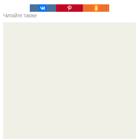
Читайте также
Мифические птицы. В мифологии разных стран большое
место занимают образы птиц.