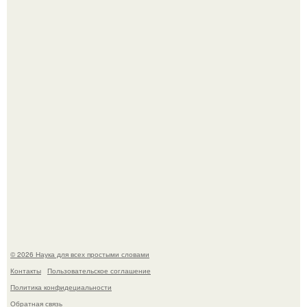
ИИ сделает богаче всех - и особенно тех, кто
зарабатывает меньше всего.
53-Летняя Джоке - одна из многих женщин, которым
помог фонд Spijt van Tattoo, основанный в Роттердаме.
© 2026 Наука для всех простыми словами
Контакты
Пользовательское соглашение
Политика конфидециальности
Обратная связь