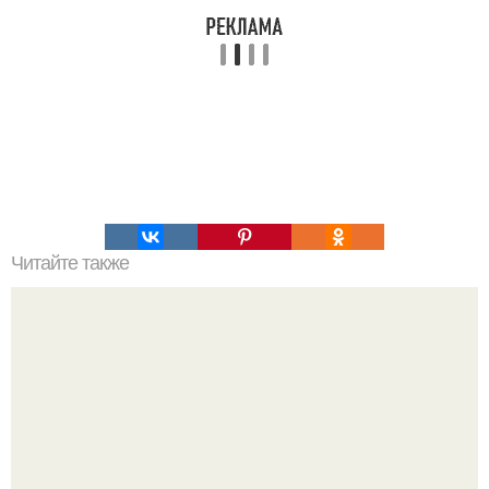
Читайте также
Кикуми Тоторо. Жертва маньяка кикуми тоторо или