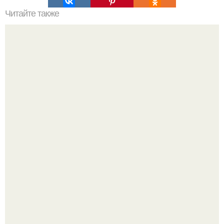
Читайте также
Эту прекрасную чашу из "Золотого Стекла" изготовили
более 22 веков назад, вероятно, в Александрии в
Египте.