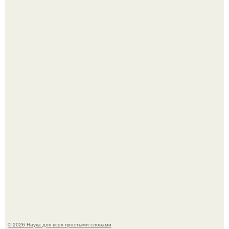
Мрачный прогноз о распространении бактериальных
инфекций у детей вышел.
Учёные живую клетку из неживых молекул собрали.
© 2026 Наука для всех простыми словами