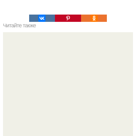
Читайте также
Самые страшные казни древнего мира (18 ).