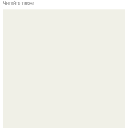
Читайте также
Гештальт. Что такое гештальт.
Язык дятла - необычный природный механизм.