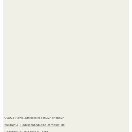
Принцесса дании Изабелла пошла служить в армию.
Mуж жену в Москве из-за ревности зарезал.
© 2026 Наука для всех простыми словами
Контакты
Пользовательское соглашение
Политика конфидециальности