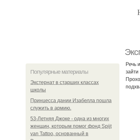
Экс
Речь 
зайти
Популярные материалы
Прохо
Экстернат в старших классах
подхв
школы
Принцесса дании Изабелла пошла
служить в армию.
53-Летняя Джоке - одна из многих
женщин, которым помог фонд Spijt
van Tattoo, основанный в