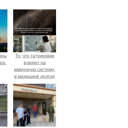
йны
То, что татуировки
ра.
влияют на
иммунную систему,
в медицине долгое
время
рассматривалось
лишь как гипотеза.