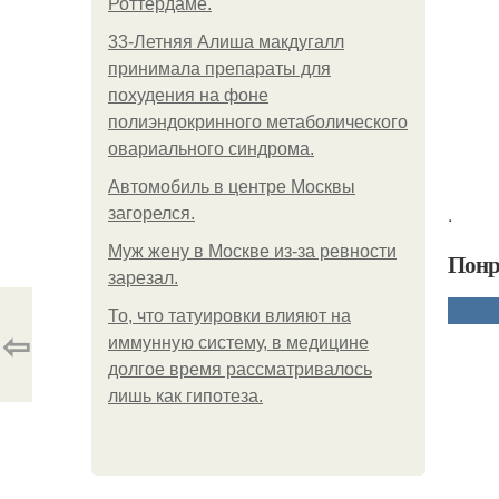
Роттердаме.
33-Летняя Алиша макдугалл
принимала препараты для
похудения на фоне
полиэндокринного метаболического
овариального синдрома.
Автомобиль в центре Москвы
.
загорелся.
Mуж жену в Москве из-за ревности
Понр
зарезал.
То, что татуировки влияют на
⇦
иммунную систему, в медицине
долгое время рассматривалось
лишь как гипотеза.