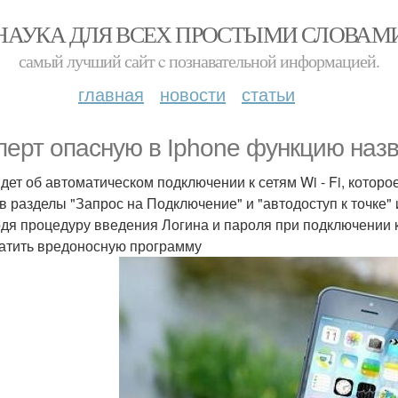
НАУКА ДЛЯ ВСЕХ ПРОСТЫМИ СЛОВАМ
самый лучший сайт c познавательной информацией.
главная
новости
статьи
перт опасную в Iphone функцию назв
идет об автоматическом подключении к сетям Wi - Fi, котор
 в разделы "Запрос на Подключение" и "автодоступ к точке" и
дя процедуру введения Логина и пароля при подключении к
атить вредоносную программу