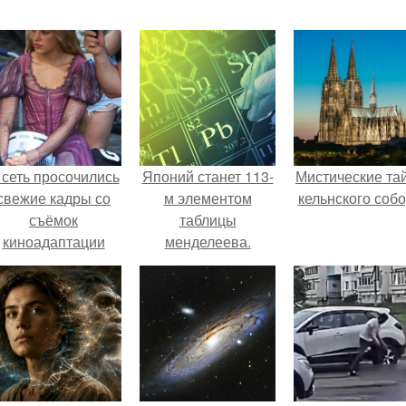
 сеть просочились
Японий станет 113-
Мистические та
свежие кадры со
м элементом
кельнского собо
съёмок
таблицы
киноадаптации
менделеева.
Рапунцель", и всё
внимание
моментально
оказалось
риковано к Тиган
крофт.