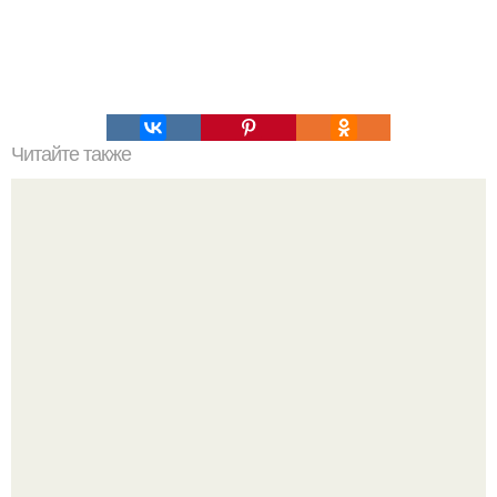
Читайте также
Язык дятла - необычный природный механизм.