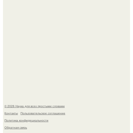
Принцесса дании Изабелла пошла служить в армию.
В сеть просочились свежие кадры со съёмок
киноадаптации "Рапунцель", и всё внимание
моментально оказалось приковано к Тиган крофт.
© 2026 Наука для всех простыми словами
Контакты
Пользовательское соглашение
Политика конфидециальности
Обратная связь