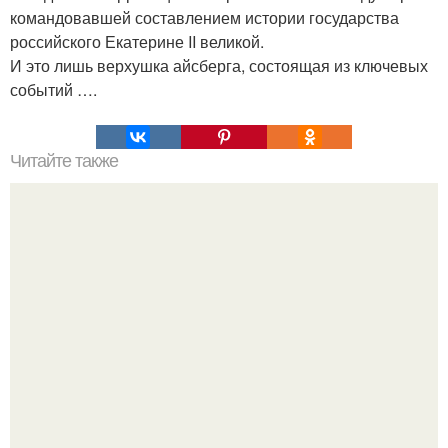
командовавшей составлением истории государства
российского Екатерине II великой.
И это лишь верхушка айсберга, состоящая из ключевых
событий ….
Читайте также
Мифические птицы. В мифологии разных стран большое
место занимают образы птиц.