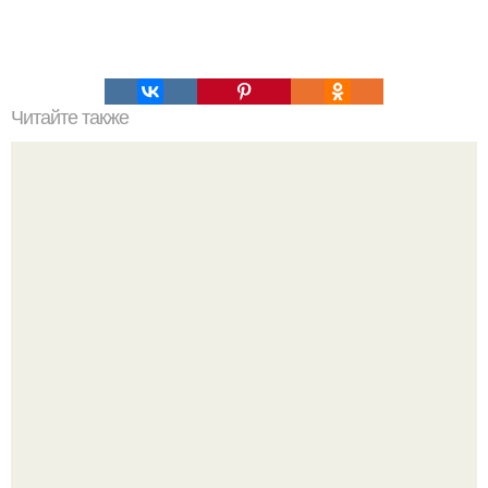
Читайте также
Гора Бойко. Крымская шамбала - гора бойко.