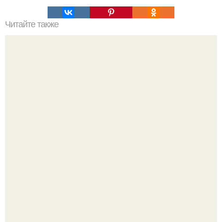
Читайте также
Алексей Ананенко Валерий Беспалов и Борис Баранов.
Забытые герои. Чернобыльские дайверы.