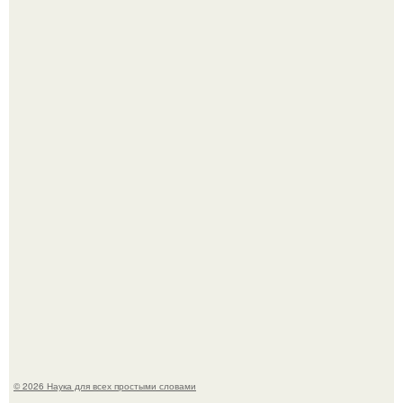
Принцесса дании Изабелла пошла служить в армию.
В сеть просочились свежие кадры со съёмок
киноадаптации "Рапунцель", и всё внимание
моментально оказалось приковано к Тиган крофт.
© 2026 Наука для всех простыми словами