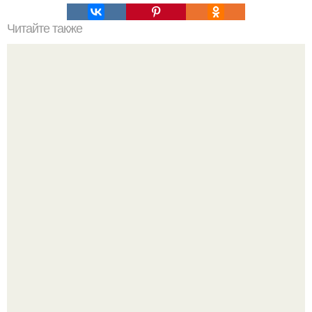
Читайте также
Человечество от секса устало.
Язык дятла - необычный природный механизм.