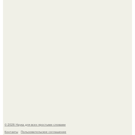
Автомобиль в центре Москвы загорелся.
Принцесса дании Изабелла пошла служить в армию.
© 2026 Наука для всех простыми словами
Контакты
Пользовательское соглашение