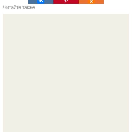
Читайте также
Философия Толстого. Философские идеи в творчестве Л.
Н. Толстого.
Машина сбила людей на пешеходном переходе в Омске,