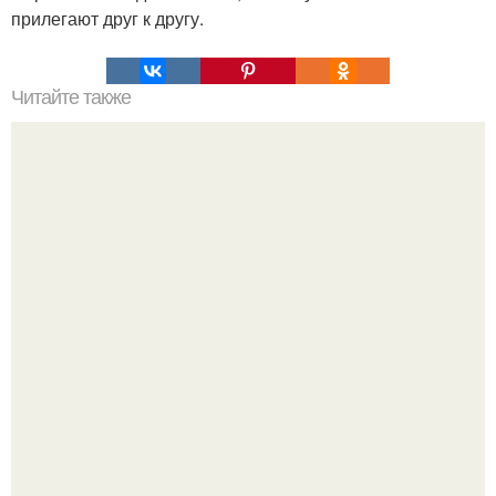
прилегают друг к другу.
Читайте также
Мифические птицы. В мифологии разных стран большое
место занимают образы птиц.