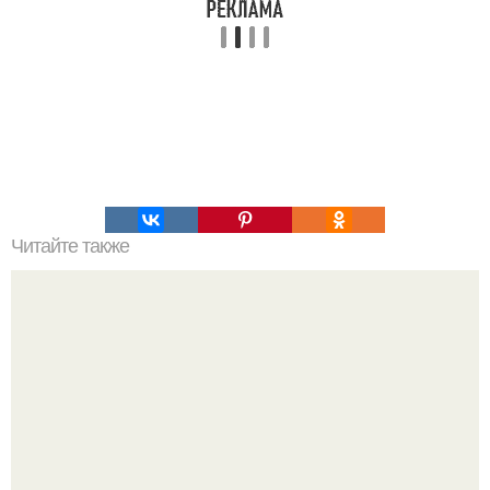
Читайте также
Красивый и наглядный пример того, какая зона стопы
связана с каким органом.