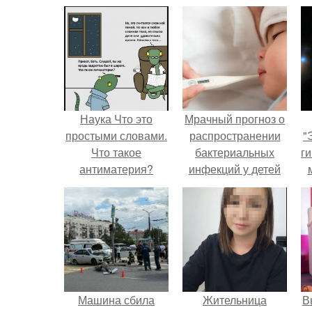
Наука Что это
Мрачный прогноз о
простыми словами.
распространении
"
Что такое
бактериальных
ги
антиматерия?
инфекций у детей
вышел.
Машина сбила
Жительница
В