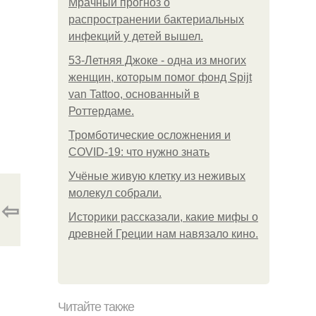
Мрачный прогноз о
распространении бактериальных
инфекций у детей вышел.
53-Летняя Джоке - одна из многих
женщин, которым помог фонд Spijt
van Tattoo, основанный в
Роттердаме.
Тромботические осложнения и
COVID-19: что нужно знать
Учёные живую клетку из неживых
молекул собрали.
⇦
Историки рассказали, какие мифы о
древней Греции нам навязало кино.
Читайте также