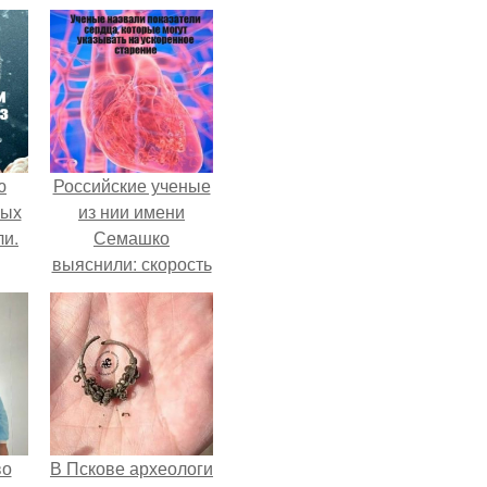
ю
Российские ученые
вых
из нии имени
ли.
Семашко
выяснили: скорость
старения напрямую
зависит от
состояния сосудов
и работы сердца.
во
В Пскове археологи