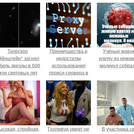
Телескоп
Преимущества и
Учёные живу
Эйнштейн" заснял
недостатки
клетку из нежи
бель звезды в 500
использования
молекул собра
млн световых лет
прокси-сервера в
от земли.
современном
интернете
ысокая, стройная,
Голливуд умеет не
В участника с