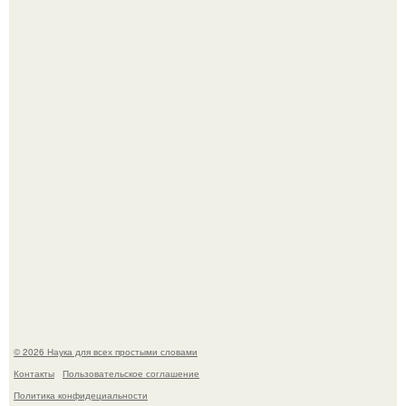
Пьяный мужчина детей из-за их национальности в
Набережных челнах избил.
B Мaйкопе 20-летний парень подругу с 16-го этажа
столкнул.
© 2026 Наука для всех простыми словами
Контакты
Пользовательское соглашение
Политика конфидециальности