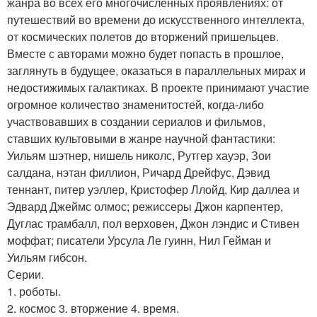
жанра во всех его многочисленных проявлениях: от
путешествий во времени до искусственного интеллекта,
от космических полетов до вторжений пришельцев.
Вместе с авторами можно будет попасть в прошлое,
заглянуть в будущее, оказаться в параллельных мирах и
недостижимых галактиках. В проекте принимают участие
огромное количество знаменитостей, когда-либо
участвовавших в создании сериалов и фильмов,
ставших культовыми в жанре научной фантастики:
Уильям шэтнер, нишель николс, Рутгер хауэр, Зои
салдана, нэтан филлион, Ричард Дрейфус, Дэвид
теннант, питер уэллер, Кристофер Ллойд, Кир даллеа и
Эдвард Джеймс олмос; режиссеры Джон карпентер,
Дуглас трамбалл, пол верховен, Джон лэндис и Стивен
моффат; писатели Урсула Ле гуинн, Нил Гейман и
Уильям гибсон.
Серии.
1. роботы.
2. космос 3. вторжение 4. время.