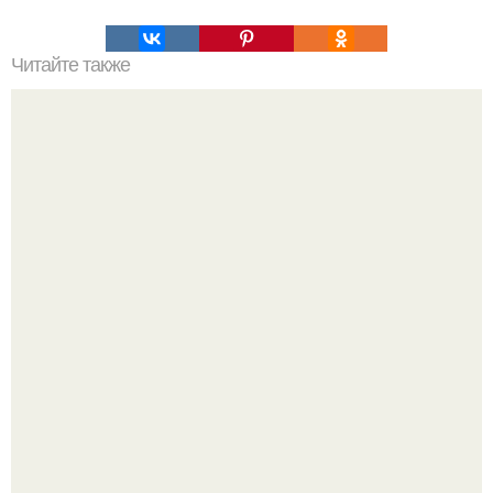
Читайте также
Гештальт. Что такое гештальт.
Автомобиль в центре Москвы загорелся.