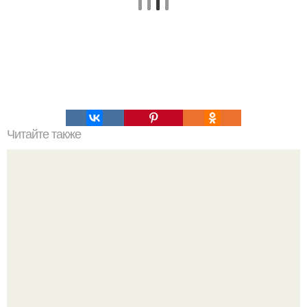
Читайте также
Мифические птицы. В мифологии разных стран большое
место занимают образы птиц.