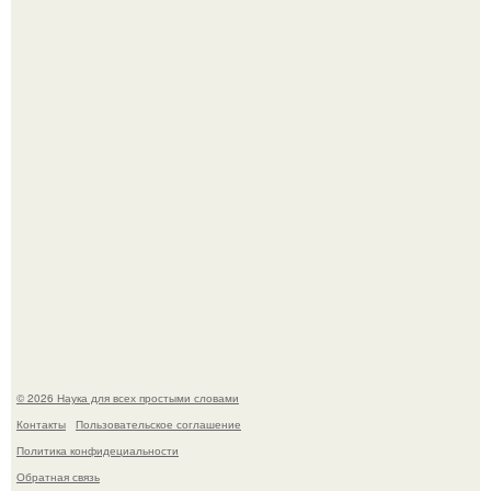
История земли: легенды о двух солнцах.
B Мaйкопе 20-летний парень подругу с 16-го этажа
столкнул.
© 2026 Наука для всех простыми словами
Контакты
Пользовательское соглашение
Политика конфидециальности
Обратная связь