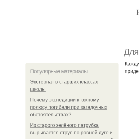
Для
Кажду
приде
Популярные материалы
Экстернат в старших классах
школы
Почему экспедиции к южному
полюсу погибали при загадочных
обстоятельствах?
Из старого зелёного патрубка
вырывается струя по ровной дуге и