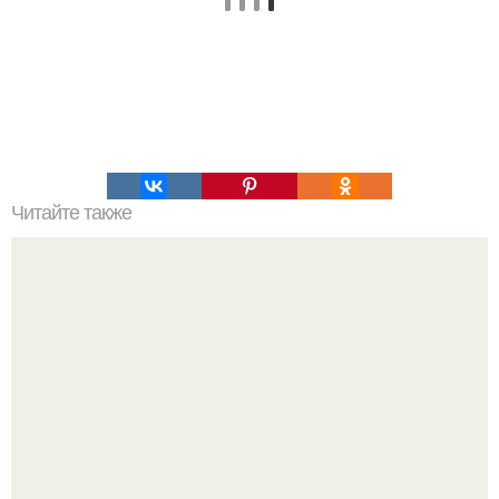
Читайте также
Мистические надписи в средневековом склепе.