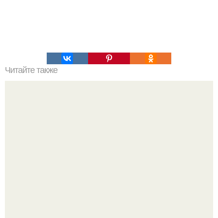
Читайте также
Это невероятное фото было сделано в чернобыле 24
апреля 1997 года.