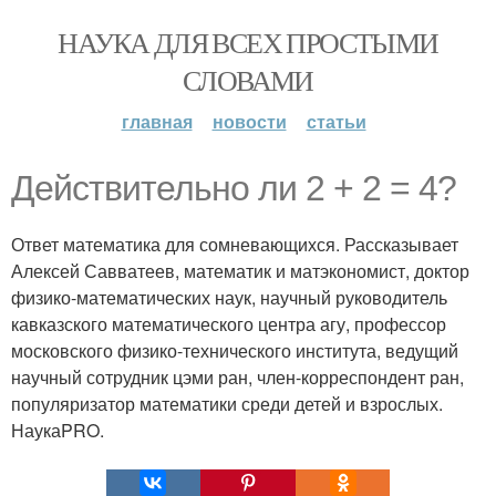
НАУКА ДЛЯ ВСЕХ ПРОСТЫМИ
СЛОВАМИ
главная
новости
статьи
Действительно ли 2 + 2 = 4?
Ответ математика для сомневающихся. Рассказывает
Алексей Савватеев, математик и матэкономист, доктор
физико-математических наук, научный руководитель
кавказского математического центра агу, профессор
московского физико-технического института, ведущий
научный сотрудник цэми ран, член-корреспондент ран,
популяризатор математики среди детей и взрослых.
НаукаPRO.