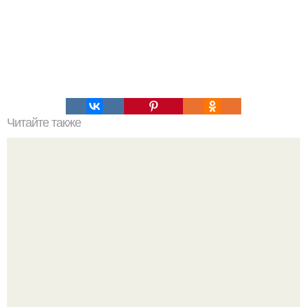
Читайте также
Пьяный дачник в подругу из арбалета в калининградской
области выстрелил.