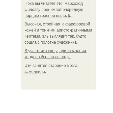
Пока вы читаете это, марсоход
Curiosity поднимает очередную
порцию красной пыли. 6.
Высокая, стройная, с фарфоровой
кожей и тонкими аристократичными
чертами, эль выглядит так, будто
сошла с полотна художника.
В участника сво ударила молния,
когда он был на лошади.
Эти занятия старение мозга
замедлили.