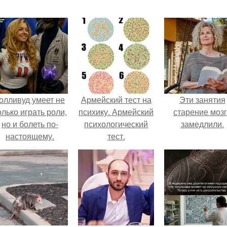
олливуд умеет не
Армейский тест на
Эти занятия
олько играть роли,
психику. Армейский
старение моз
но и болеть по-
психологический
замедлили.
настоящему.
тест.