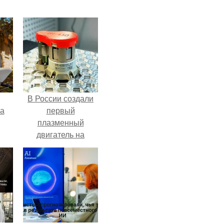
В России создали
га
первый
плазменный
двигатель на
криптоне.