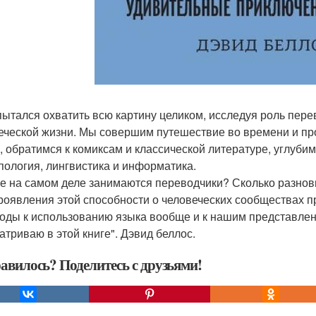
пытался охватить всю картину целиком, исследуя роль пере
еческой жизни. Мы совершим путешествие во времени и про
, обратимся к комиксам и классической литературе, углубим
пология, лингвистика и информатика.
е на самом деле занимаются переводчики? Сколько разнов
роявления этой способности о человеческих сообществах 
оды к использованию языка вообще и к нашим представлени
атриваю в этой книге". Дэвид беллос.
авилось? Поделитесь с друзьями!