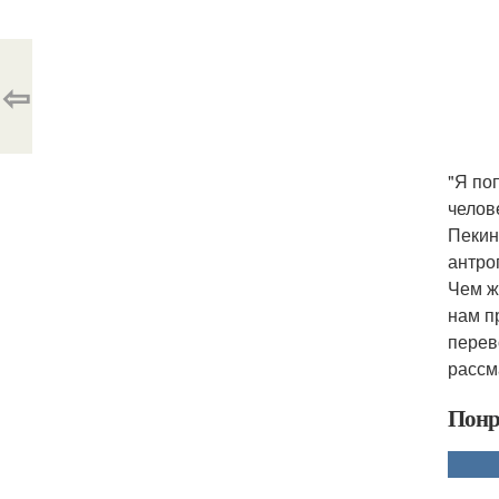
⇦
"Я по
челов
Пекин
антро
Чем ж
нам п
перев
рассм
Понр