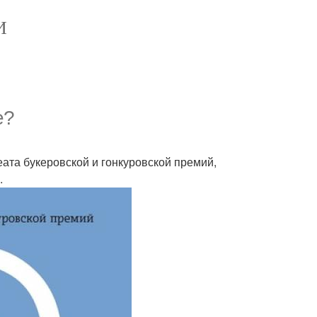
И
е?
ата букеровской и гонкуровской премий,
.