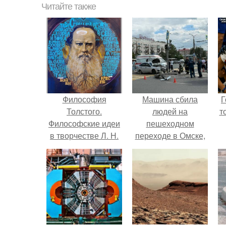
Читайте также
Философия
Машина сбила
Г
Толстого.
людей на
т
Философские идеи
пешеходном
в творчестве Л. Н.
переходе в Омске,
Толстого.
пострадали 8
человек.