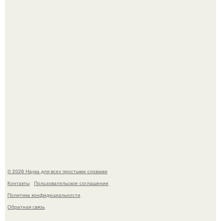
Мистические тайны кельнского собора.
То, что татуировки влияют на иммунную систему, в
медицине долгое время рассматривалось лишь как
гипотеза.
© 2026 Наука для всех простыми словами
Контакты
Пользовательское соглашение
Политика конфидециальности
Обратная связь