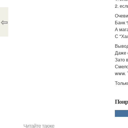
2. ес
Очеви
⇦
Банк 
А маг
С "Ха
Вывод
Даже 
Зато 
Смело
www. T
Тольк
Понр
Читайте также