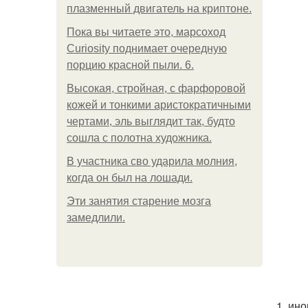
плазменный двигатель на криптоне.
Пока вы читаете это, марсоход
Curiosity поднимает очередную
порцию красной пыли. 6.
Высокая, стройная, с фарфоровой
кожей и тонкими аристократичными
чертами, эль выглядит так, будто
сошла с полотна художника.
В участника сво ударила молния,
когда он был на лошади.
Эти занятия старение мозга
замедлили.
1. ин