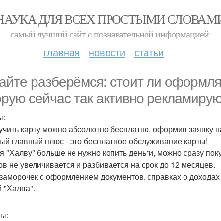
НАУКА ДЛЯ ВСЕХ ПРОСТЫМИ СЛОВАМ
самый лучший сайт c познавательной информацией.
главная
новости
статьи
айте разберёмся: стоит ли оформлят
орую сейчас так активно рекламирую
ы:
лучить карту можно абсолютно бесплатно, оформив заявку на с
мый главный плюс - это бесплатное обслуживание карты!
ея "Халву" больше не нужно копить деньги, можно сразу поку
ов не увеличивается и разбивается на срок до 12 месяцев.
т заморочек с оформлением документов, справках о доходах 
й "Халва".
ы: