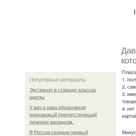
Дав
кот
Плюс
1. по
Популярные материалы
2. са
Экстернат в старших классах
3. им
школы
товар
У вич и рака обнаружили
4. не
одинаковый препятствующий
карто
лечению механизм.
Минус
В России создали первый