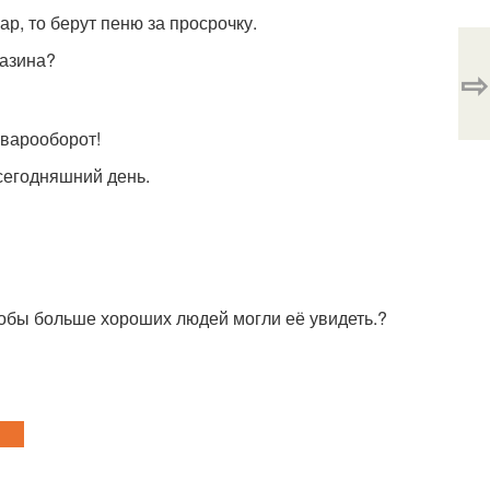
р, то берут пеню за просрочку.
газина?
⇨
оварооборот!
сегодняшний день.
чтобы больше хороших людей могли её увидеть.?