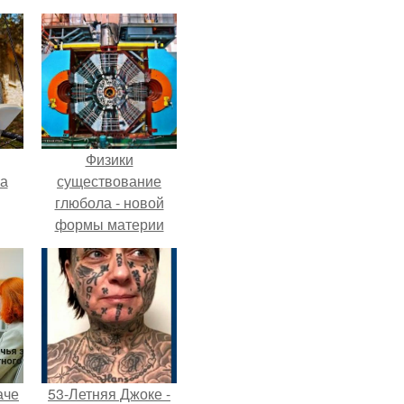
Физики
га
существование
глюбола - новой
формы материи
подтвердили.
аче
53-Летняя Джоке -