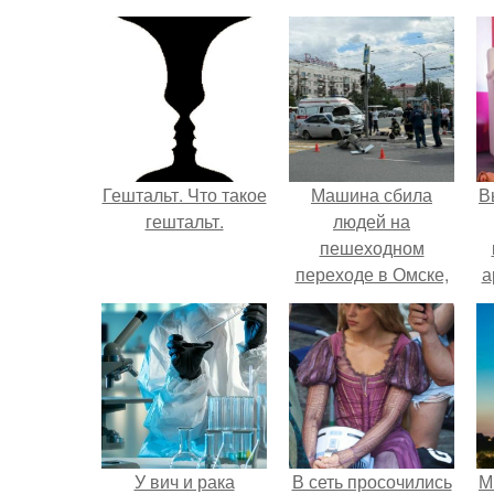
Гештальт. Что такое
Машина сбила
В
гештальт.
людей на
пешеходном
переходе в Омске,
а
пострадали 8
человек.
в
У вич и рака
В сеть просочились
М