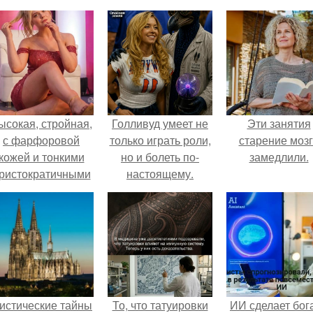
ысокая, стройная,
Голливуд умеет не
Эти занятия
с фарфоровой
только играть роли,
старение моз
кожей и тонкими
но и болеть по-
замедлили.
ристократичными
настоящему.
чертами, эль
ыглядит так, будто
сошла с полотна
художника.
истические тайны
То, что татуировки
ИИ сделает бог