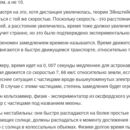
м, а не 10.
мотря на это, хотя дистанция увеличилась, теории Эйнштей
ться с той же скоростью. Поскольку скорость - это расстоян
ей, а расстояние увеличилось, время тоже должно увеличит
вучит странно, но это было подтверждено экспериментально
феномен замедлением времени называется. Время движетс
вигаются в быстро движущемся транспорте, относительно т
меру, время идет на 0, 007 секунды медленнее для астрона
ая движется со скоростью 7, 66 км/с относительно земли, е
еснее ситуация с частицами вроде вышеупомянутых электрон
. В случае с этими частицами, степень замедления будет ог
н кольтхаммер, физик - экспериментатор из оксфордского у
р с частицами под названием мюоны.
 нестабильны: они быстро распадаются на более простые 
ающих солнце, должны распадаться к моменту достижения 
 с солнца в колоссальных объемах. Физики долгое время п