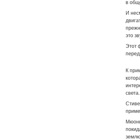
в обще
И нес
двига
прежн
это з
Этот 
перед
К при
котор
интер
света
Стиве
приме
Мюоны
покид
землю