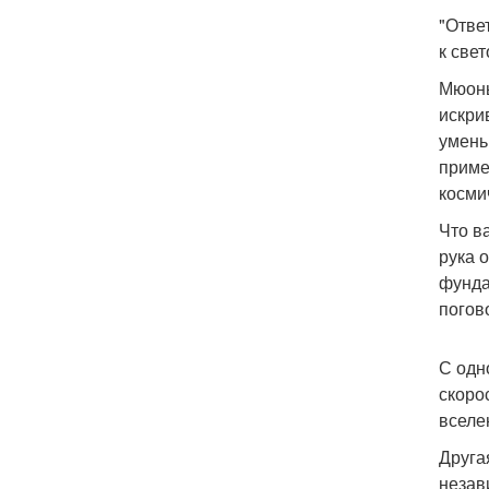
"Отве
к све
Мюоны
искри
умень
приме
косми
Что в
рука 
фунда
погов
С одн
скоро
вселе
Друга
незав