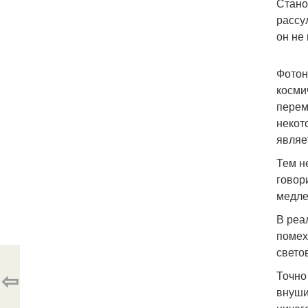
Стано
рассу
он не
Фотон
косми
перем
некото
являе
Тем н
говор
медле
В реа
помех
свето
⇦
Точно
внуши