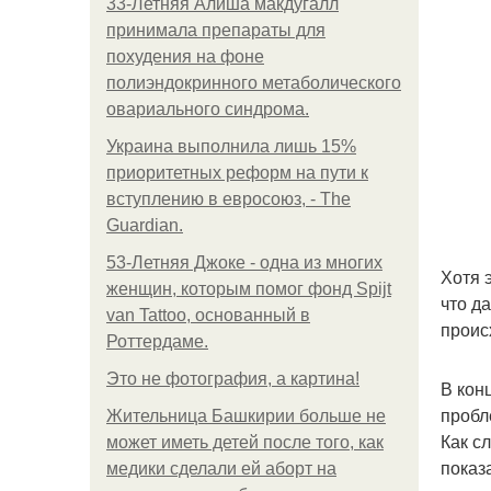
33-Летняя Алиша макдугалл
принимала препараты для
похудения на фоне
полиэндокринного метаболического
овариального синдрома.
Украина выполнила лишь 15%
приоритетных реформ на пути к
вступлению в евросоюз, - The
Guardian.
53-Летняя Джоке - одна из многих
Хотя 
женщин, которым помог фонд Spijt
что д
van Tattoo, основанный в
проис
Роттердаме.
Это не фотография, а картина!
В кон
пробл
Жительница Башкирии больше не
Как с
может иметь детей после того, как
показ
медики сделали ей аборт на