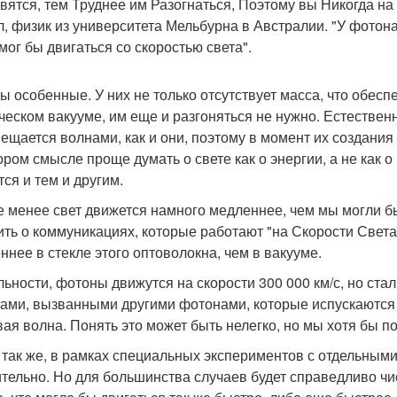
вятся, тем Труднее им Разогнаться, Поэтому вы Никогда на
л, физик из университета Мельбурна в Австралии. "У фотона
 мог бы двигаться со скоростью света".
ы особенные. У них не только отсутствует масса, что обес
ческом вакууме, им еще и разгоняться не нужно. Естественн
ещается волнами, как и они, поэтому в момент их создания
ром смысле проще думать о свете как о энергии, а не как о 
тся и тем и другим.
е менее свет движется намного медленнее, чем мы могли бы
ить о коммуникациях, которые работают "на Скорости Света
ннее в стекле этого оптоволокна, чем в вакууме.
льности, фотоны движутся на скорости 300 000 км/с, но ст
ами, вызванными другими фотонами, которые испускаются а
вая волна. Понять это может быть нелегко, но мы хотя бы п
 так же, в рамках специальных экспериментов с отдельным
тельно. Но для большинства случаев будет справедливо чис