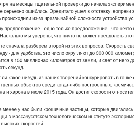
тря на месяцы тщательной проверки до начала эксперимен
е серьезно ошиблись. Эредитато ушел в отставку, вопреки 
а происходили из-за чрезвычайной сложности устройства ус
у предположение - одно только предположение - что нечто 
Насколько мы уверены, что ничто не может преодолеть это
те сначала разберем второй из этих вопросов. Скорость све
унду - для удобства, это число округляют до 300 000 киломе
ится в 150 миллионах километров от земли, и свет от него д
ать секунд.
 ли какое-нибудь из наших творений конкурировать в гонке
ственных объектов среди когда-либо построенных, космиче
на и харона в июле 2015 года. Он достиг скорости относите
е менее у нас были крошечные частицы, которые двигались 
цци в массачусетском технологическом институте эксперим
 высоких скоростей.