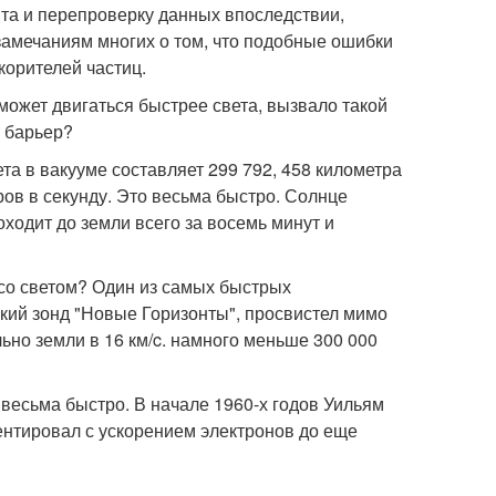
та и перепроверку данных впоследствии,
замечаниям многих о том, что подобные ошибки
корителей частиц.
может двигаться быстрее света, вызвало такой
т барьер?
та в вакууме составляет 299 792, 458 километра
тров в секунду. Это весьма быстро. Солнце
оходит до земли всего за восемь минут и
 со светом? Один из самых быстрых
ский зонд "Новые Горизонты", просвистел мимо
льно земли в 16 км/c. намного меньше 300 000
весьма быстро. В начале 1960-х годов Уильям
ентировал с ускорением электронов до еще