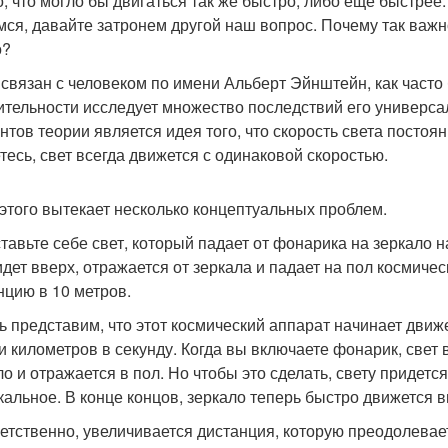
о, что могло бы двигаться так же быстро, либо еще быстрее
мся, давайте затронем другой наш вопрос. Почему так важн
о?
 связан с человеком по имени Альберт Эйнштейн, как часто
ительности исследует множество последствий его универс
нтов теории является идея того, что скорость света постоян
тесь, свет всегда движется с одинаковой скоростью.
 этого вытекает несколько концептуальных проблем.
тавьте себе свет, который падает от фонарика на зеркало н
идет вверх, отражается от зеркала и падает на пол космиче
нцию в 10 метров.
ь представим, что этот космический аппарат начинает движ
и километров в секунду. Когда вы включаете фонарик, свет в
ло и отражается в пол. Но чтобы это сделать, свету придетс
кальное. В конце концов, зеркало теперь быстро движется 
етственно, увеличивается дистанция, которую преодолевает