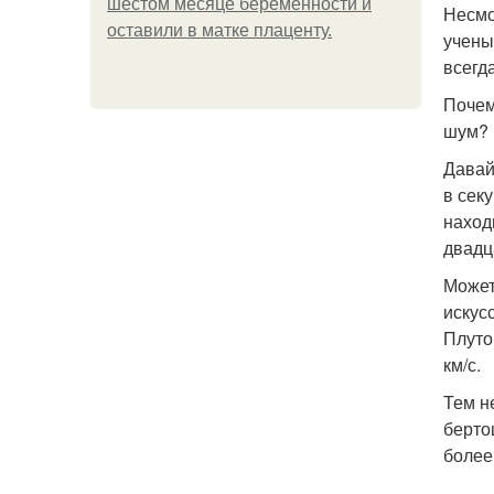
шестом месяце беременности и
Несмо
оставили в матке плаценту.
учены
всегд
Почем
шум? 
Давай
в сек
наход
двадц
Может
искус
Плуто
км/с.
Тем н
берто
более