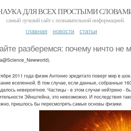
НАУКА ДЛЯ ВСЕХ ПРОСТЫМИ СЛОВАМ
самый лучший сайт c познавательной информацией.
главная
новости
статьи
айте разберемся: почему ничто не 
ка@Science_Newworld).
тябре 2011 года физик Антонио эредитато поверг мир в шок
ание вселенной. В том случае, если данные, собранные 16
далось невероятное. Частицы - в этом случае нейтрино - б
ительности Эйнштейна, это невозможно. И последствия та
жно, пришлось бы пересмотреть самые основы физики.