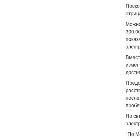
Поско
отриц
Можно
300 0
показ
элект
Вмест
измен
дости
Предс
расст
после
пробл
Но св
элект
"По М