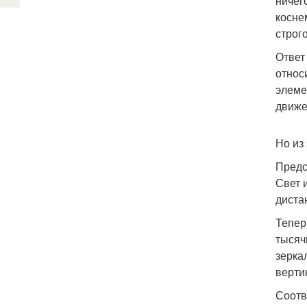
ничег
косне
строг
Ответ
относ
элеме
движе
Но из
Предс
Свет 
диста
Тепер
тысяч
зерка
верти
Соотв