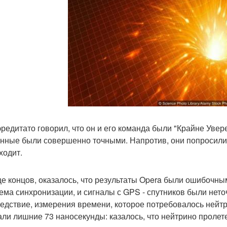
эредитато говорил, что он и его команда были "Крайне Увере
анные были совершенно точными. Напротив, они попросили 
ходит.
це концов, оказалось, что результаты Opera были ошибочны
ема синхронизации, и сигналы с GPS - спутников были нет
ледствие, измерения времени, которое потребовалось нейт
али лишние 73 наносекунды: казалось, что нейтрино пролете