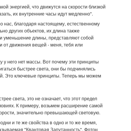
акой энергией, что движутся на скорости близкой
казать, их внутренние часы идут медленно".
о нас, благодаря настоящему, естественному
но других объектов, их длина также
 и уменьшение длины, представляют собой
и от движения вещей - меня, тебя или
ку у него нет массы. Вот почему эти принципы
вигаться быстрее света, они бы подчинялись
й. Это ключевые принципы. Теперь мы можем
трее света, это не означает, что этот предел
словиях. К примеру, возьмем расширение самой
скорости, значительно превышающей световую.
одни и те же свойства в одно и то же время,
 называемая "Квантовая Запутанность". Фотон