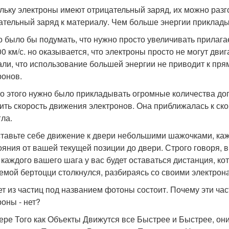
льку электроны имеют отрицательный заряд, их можно разгон
ательный заряд к материалу. Чем больше энергии приклады
 было бы подумать, что нужно просто увеличивать прилагае
00 км/с. но оказывается, что электроны просто не могут дв
али, что использование большей энергии не приводит к пр
ронов.
о этого нужно было прикладывать огромные количества доп
ить скорость движения электронов. Она приближалась к скор
гла.
тавьте себе движение к двери небольшими шажочками, каж
ояния от вашей текущей позиции до двери. Строго говоря, в
 каждого вашего шага у вас будет оставаться дистанция, к
емой бертоцци столкнулся, разбираясь со своими электрон
ет из частиц под названием фотоны состоит. Почему эти част
роны - нет?
ере Того как Объекты Движутся все Быстрее и Быстрее, они