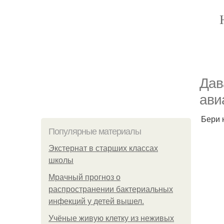
Дав
ави
Бери 
Популярные материалы
Экстернат в старших классах
школы
Мрачный прогноз о
распространении бактериальных
инфекций у детей вышел.
Учёные живую клетку из неживых