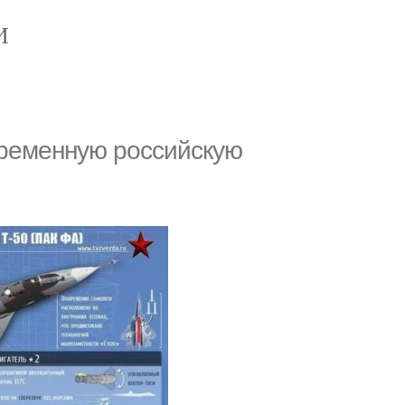
И
ременную российскую