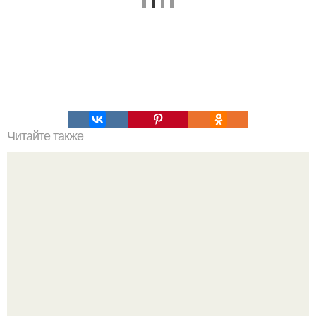
Читайте также
20 испытаний, после которых вы станете другим
человеком.