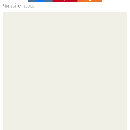
Читайте также
Это весёлое фото закончилось не так уж весело для
девушки на переднем плане.
Машина сбила людей на пешеходном переходе в Омске,
пострадали 8 человек.