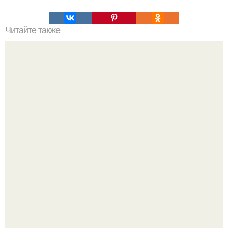
Читайте также
Пальцы гнутся в обратную сторону. Почему некоторые
люди умеют выгибать палец в обратную сторону?