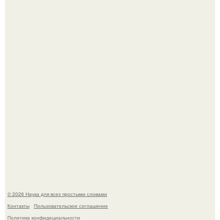
В России создали первый плазменный двигатель на
криптоне.
Физики существование глюбола - новой формы материи
подтвердили.
© 2026 Наука для всех простыми словами
Контакты
Пользовательское соглашение
Политика конфидециальности