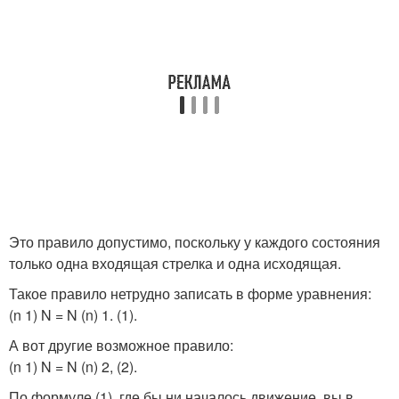
Это правило допустимо, поскольку у каждого состояния
только одна входящая стрелка и одна исходящая.
Такое правило нетрудно записать в форме уравнения:
(n 1) N = N (n) 1. (1).
А вот другие возможное правило:
(n 1) N = N (n) 2, (2).
По формуле (1), где бы ни началось движение, вы в