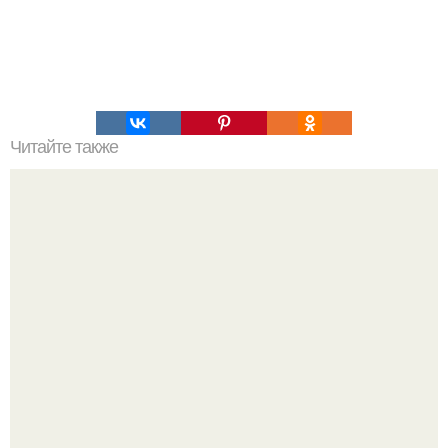
Читайте также
Володя-Якут забытый снайпер. Забытый снайпер
Володя - якут!