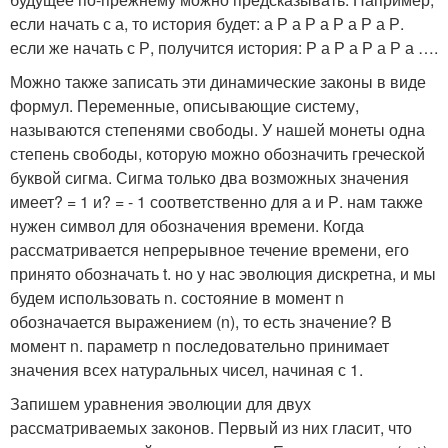
если начать с а, то история будет: а Р а Р а Р а Р а Р.
если же начать с Р, получится история: Р а Р а Р а Р а ….
Можно также записать эти динамические законы в виде
формул. Переменные, описывающие систему,
называются степенями свободы. У нашей монеты одна
степень свободы, которую можно обозначить греческой
буквой сигма. Сигма только два возможных значения
имеет? = 1 и? = - 1 соответственно для а и Р. нам также
нужен символ для обозначения времени. Когда
рассматривается непрерывное течение времени, его
принято обозначать t. но у нас эволюция дискретна, и мы
будем использовать n. состояние в момент n
обозначается выражением (n), то есть значение? В
момент n. параметр n последовательно принимает
значения всех натуральных чисел, начиная с 1.
Запишем уравнения эволюции для двух
рассматриваемых законов. Первый из них гласит, что