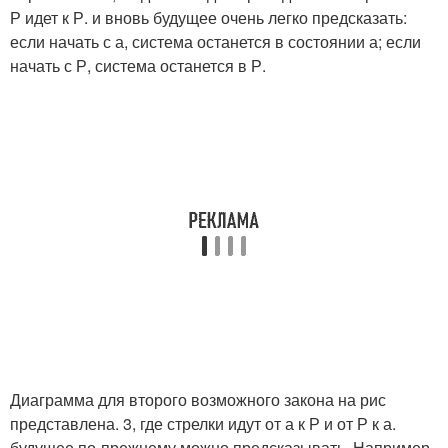
Р идет к Р. и вновь будущее очень легко предсказать:
если начать с а, система останется в состоянии а; если
начать с Р, система останется в Р.
Диаграмма для второго возможного закона на рис
представлена. 3, где стрелки идут от а к Р и от Р к а.
будущее по-прежнему можно предсказывать. Например,