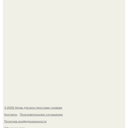
В России создали первый плазменный двигатель на
криптоне.
Физики существование глюбола - новой формы материи
подтвердили.
© 2026 Наука для всех простыми словами
Контакты
Пользовательское соглашение
Политика конфидециальности
Обратная связь