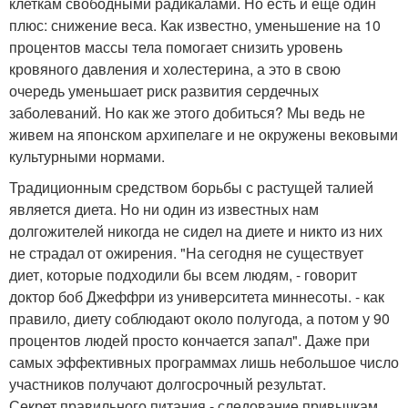
клеткам свободными радикалами. Но есть и еще один
плюс: снижение веса. Как известно, уменьшение на 10
процентов массы тела помогает снизить уровень
кровяного давления и холестерина, а это в свою
очередь уменьшает риск развития сердечных
заболеваний. Но как же этого добиться? Мы ведь не
живем на японском архипелаге и не окружены вековыми
культурными нормами.
Традиционным средством борьбы с растущей талией
является диета. Но ни один из известных нам
долгожителей никогда не сидел на диете и никто из них
не страдал от ожирения. "На сегодня не существует
диет, которые подходили бы всем людям, - говорит
доктор боб Джеффри из университета миннесоты. - как
правило, диету соблюдают около полугода, а потом у 90
процентов людей просто кончается запал". Даже при
самых эффективных программах лишь небольшое число
участников получают долгосрочный результат.
Секрет правильного питания - следование привычкам