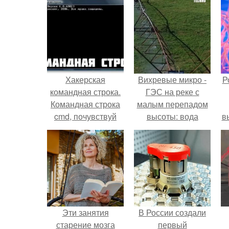
Хакерская
Вихревые микро -
Р
командная строка.
ГЭС на реке с
Командная строка
малым перепадом
cmd, почувствуй
высоты: вода
в
себя хакером.
закручивается в
с
бетонной камере и
вращает
с
вертикальную
турбину.
Эти занятия
В России создали
старение мозга
первый