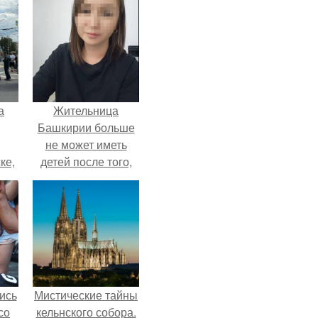
а
Жительница
Башкирии больше
не может иметь
ке,
детей после того,
8
как медики сделали
ей аборт на шестом
месяце
беременности и
оставили в матке
плаценту.
ись
Мистические тайны
со
кельнского собора.