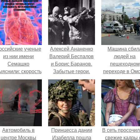
оссийские ученые
Алексей Ананенко
Машина сбил
из нии имени
Валерий Беспалов
людей на
Семашко
и Борис Баранов.
пешеходном
ыяснили: скорость
Забытые герои.
переходе в Омс
тарения напрямую
Чернобыльские
пострадали 
зависит от
дайверы.
человек.
остояния сосудов
и работы сердца.
Автомобиль в
Принцесса дании
В сеть просочил
центре Москвы
Изабелла пошла
свежие кадры 