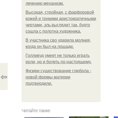
лечению механизм.
Высокая, стройная, с фарфоровой
кожей и тонкими аристократичными
чертами, эль выглядит так, будто
сошла с полотна художника.
В участника сво ударила молния,
когда он был на лошади.
Голливуд умеет не только играть
роли, но и болеть по-настоящему.
Физики существование глюбола -
⇦
новой формы материи
подтвердили.
Читайте также