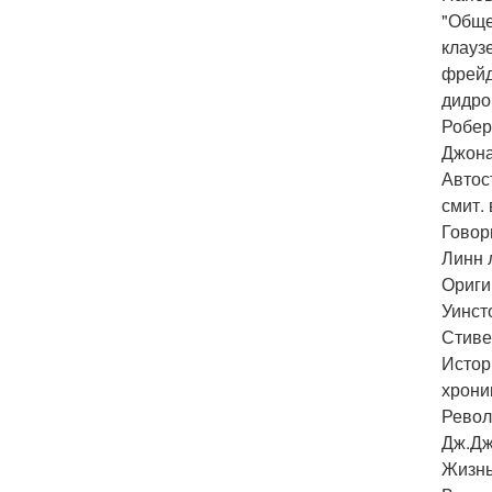
"Обще
клауз
фрейд
дидро
Робер
Джона
Автос
смит.
Говор
Линн 
Ориги
Уинст
Стиве
Истор
хрони
Револ
Дж.Дж
Жизнь