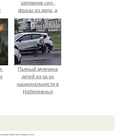
запомнив сид -
т
фразы из дела, и
.
советовался с
Chatgpt, как их
потратить.
и:
Пьяный мужчина
х
детей из-за их
национальности в
Набережных
челнах избил.
казании обратной гиперссылки.