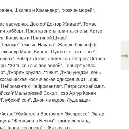
райен. Шкипер и Командир", "хозяин морей",
с пастернак. Доктор"Доктор Живаго". Томас
рия хибберт. Плантагенеты.плантагенеты. Артур
ев, Колдунья и Платяной Шкаф".
н. Темные"Темные Начала". Жан де брюнофф.
ксандр Милн. Винни - Пух и все - все - все".
⇨
 в ивах". Роберт Льюис стивенсон. Остров"Остров
. "20 тысяч лье под водой". Герберт уэллс.
. Джордж оруэлл. ."1984". Джон уиндэм. день
космическая"космическая одиссея 2001". дик.
. Нейромантик"Нейромантик". Патрисия хайсмит.
йский"Мальтийский Сокол". сэр Артур Конан
Глубокий сон". Джон ле карре. Лудильщик,
ийство"Убийство в Восточном Экспрессе". Эдгар
енщина"Женщина в Белом". элмор леонард.
а"Права Человека". - Жак руссо.