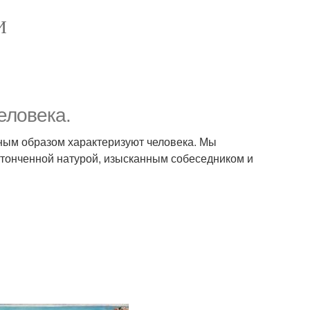
И
еловека.
нным образом характеризуют человека. Мы
утонченной натурой, изысканным собеседником и