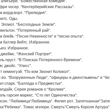
 алигьери. "Божественная Комедия".
ри чосер. "Кентерберийские Рассказы".
м вордсворт. "Прелюдия".
китс. Оды.
 Эллиот. "Бесплодные Земли".
мильтон. "Потерянный рай".
м блейк. "Песни Невинности" и "песни опыта".
м батлер йейтс. Избранное.
ьюз. Избранное.
 джеймс. "Женский Портрет".
ль пруст. "В Поисках Потерянного Времени".
с джойс. "Улисс".
т хемингуэй. "По ком Звонит Колокол".
 во. "Вооруженные Люди", "офицеры и джентльмены" и "бе
л спарк. "Баллада о Предместье".
апдайк. Серия романов о "Кролике".
эль гарсия маркес. "Сто лет Одиночества".
сон. "Любимица"Любимица". Филип рот. Запятнанная"Запя
ка"Ребекка". Томас мэлори. Смерть"Смерть Короля Артура"