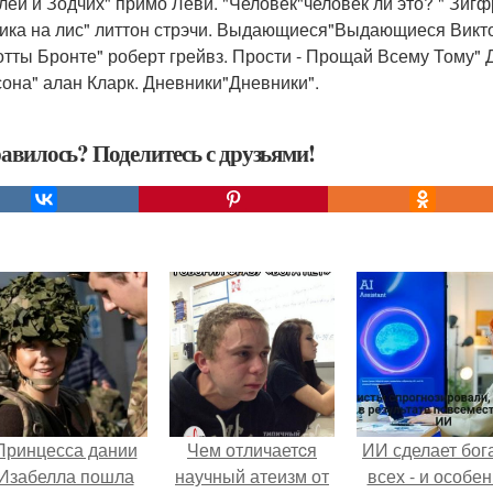
лей и Зодчих" примо Леви. "Человек"человек ли это? " Зи
ика на лис" литтон стрэчи. Выдающиеся"Выдающиеся Викто
тты Бронте" роберт грейвз. Прости - Прощай Всему Тому"
она" алан Кларк. Дневники"Дневники".
авилось? Поделитесь с друзьями!
Принцесса дании
Чем отличаетcя
ИИ сделает бог
Изабелла пошла
научный атеизм от
всех - и особе