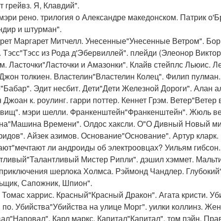
 грейвз. Я, Клавдий".
мэри рено. трилогия о Александре македонском. Патрик о'Б
ндир и штурман".
рет Маргарет Митчелл. Унесенные"Унесенные Ветром". Бори
. Тэсс"Тэсс из Рода д'Эбервиллей". плейди (Элеонор Викто
м. Ласточки"Ласточки и Амазонки". Клайв стейплс Льюис. Л
Джон толкиен. Властелин"Властелин Колец". Филип пулма
"Бабар". Эдит несбит. Дети"Дети Железной Дороги". Алан але
 Джоан к. роулинг. гарри поттер. Кеннет Грэм. Ветер"Ветер
вищ". мэри шелли. Франкенштейн"Франкенштейн". Жюль верн
а"Машина Времени". Олдос хаксли. О"О Дивный Новый мир"
идов". Айзек азимов. Основание"Основание". Артур кларк. 
ают"мечтают ли андроиды об электроовцах? Уильям гибсон
тливый"Талантливый Мистер Рипли". дэшил хэммет. Мальти
 приключения шерлока Холмса. Рэймонд Чандлер. Глубокий"
ьщик, Сапожник, Шпион".
 Томас харрис. Красный"Красный Дракон". Агата кристи. Уб
 по. Убийства"Убийства на улице Морг". уилки коллинз. Ж
ал"Наповал". Карл маркс. Капитал"Капитал". том пэйн. Прав