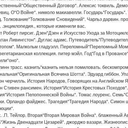
ственный"Общественный Договор". Алексис токвиль. Демо
евиц. О"О Войне". никколо макиавелли. Государь"Государь"
. Толкование"Толкование Сновидений". Чарльз дарвин. пр
. .энциклопедия., которые изменили вас.
т Роберт пирсиг. Дзен"Дзен и Искусство Ухода за Мотоцикл
тан Ливингстон". Дуглас адамс. Путеводитель"Путеводите
топом". Малкольм гладуэлл. Переломный"Переломный Моме
 вегетарианская коллекция. питер мэйл. Год"Год в Провансе"
или"оно".
линн трасс. казнить"казнить нельзя помиловать. бескомпром
нальная"Оригинальная Всячина Шотта". Эдуард гиббон. Уп
он черчилль. История Народов, Говорящих на Английском Я
н Стивен рансимен. История"История Крестовых Походов"..
ия"История Пелопоннеской Войны". Томас лоуренс. Семь"С
ки. Орландо файджес. Трагедия"Трагедия Народа". Симон 
юции".
. .П. Тейлор. Вторая"Вторая Мировая Война". блаженный Ав
"Жизнь Двенадцати Цезарей". джорджо вазари. Жизнеопи