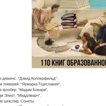
з диккенс. "Дэвид Копперфильд".
м теккерей. "Ярмарка Тщеславия".
в флобер. "Мадам Бовари".
ж Элиот. "Миддлмарч".
м шекспир. Сонеты.