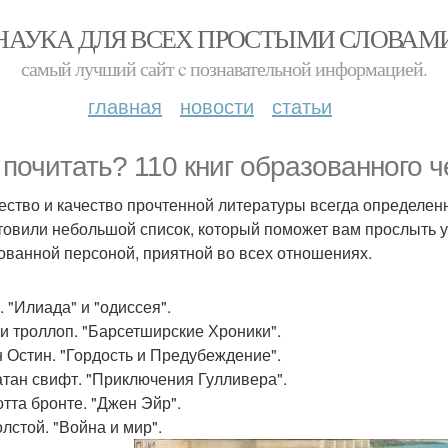
НАУКА ДЛЯ ВСЕХ ПРОСТЫМИ СЛОВАМ
самый лучший сайт c познавательной информацией.
главная
новости
статьи
 почитать? 110 книг образованного ч
ество и качество прочтенной литературы всегда определе
товили небольшой список, который поможет вам прослыть 
ованной персоной, приятной во всех отношениях.
. "Илиада" и "одиссея".
и троллоп. "Барсетширские Хроники".
 Остин. "Гордость и Предубеждение".
тан свифт. "Приключения Гулливера".
тта бронте. "Джен Эйр".
олстой. "Война и мир".