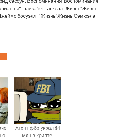
гфрид сассун. Воспоминания"Воспоминания
рианцы". элизабет гаскелл. Жизнь"Жизнь
 Джеймс босуэлл. "Жизнь"Жизнь Сэмюэла
аче
Агент фбр украл $1
нно
млн в крипте,