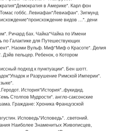
кратия"Демократия в Америке". Карл фон
. Томас гоббс. Левиафан"Левиафан". Зигмунд
оисхождение"происхождение видов …". дени
ом". Ричард бах. Чайка"Чайка по Имени
ль по Галактике для Путешествующих
нт". Наоми Вульф. Миф"Миф о Красоте". Делия
. Дэйв пельцер. Ребенок, о Котором
иссный подход к пунктуации". Бен шотт.
адок"Упадок и Разрушение Римской Империи".
зыке".
Геродот. История"История"..фукидид.
емь Столпов Мудрости". англо-саксонские
шама. Граждане: Хроника Французской
густин. Исповедь"Исповедь". .светоний.
сания Наиболее Знаменитых Живописцев,