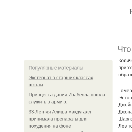
Что
Колич
приго
Популярные материалы
образ
Экстернат в старших классах
школы
Гомер
Принцесса дании Изабелла пошла
Энтон
служить в армию.
Джейн
Джона
33-Летняя Алиша макдугалл
Шарло
принимала препараты для
Лев т
похудения на фоне