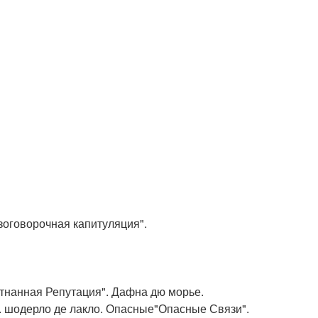
зоговорочная капитуляция".
тнанная Репутация". Дафна дю морье.
. шодерло де лакло. Опасные"Опасные Связи".