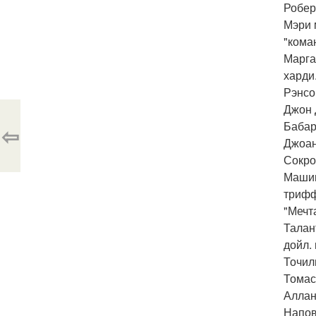
Роберт
Мэри 
"кома
Марга
харди
Рэнсо
Джон 
Бабар
⇦
Джоан
Сокро
Машин
трифф
"Мечт
Талан
дойл.
Точил
Томас
Аллан
Напов