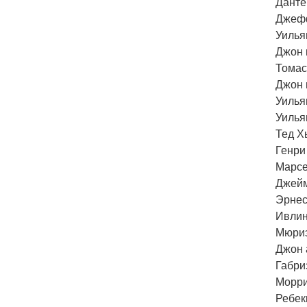
Данте
Джефф
Уилья
Джон 
Томас
Джон 
Уилья
Уилья
Тед Х
Генри
Марсе
Джейм
Эрнес
Ивлин
Мюриэ
Джон 
Габри
Морри
Ребек