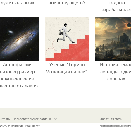
служить в армию.
воинcтвующeго?
тех, кто
зарабатывае
меньше всего
Астрофизики
Ученые "Гормон
История земл
наконец размер
Мотивации нашли".
легенды о дву
крупнейшей из
солнцах.
звестных галактик
измерили.
онтакты
Пользовательское соглашение
Обратная связь
олитика конфидециальности
Копирование разрешено при у