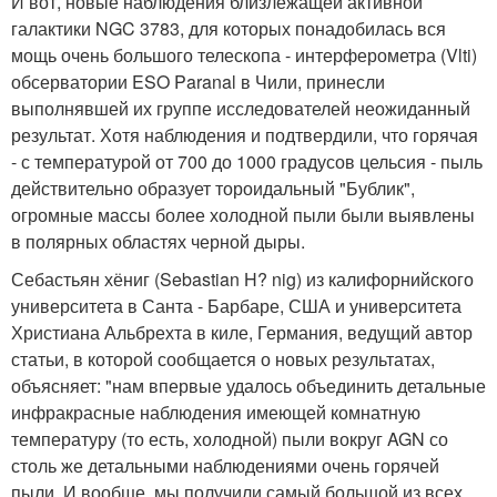
И вот, новые наблюдения близлежащей активной
галактики NGC 3783, для которых понадобилась вся
мощь очень большого телескопа - интерферометра (Vlti)
обсерватории ESO Paranal в Чили, принесли
выполнявшей их группе исследователей неожиданный
результат. Хотя наблюдения и подтвердили, что горячая
- с температурой от 700 до 1000 градусов цельсия - пыль
действительно образует тороидальный "Бублик",
огромные массы более холодной пыли были выявлены
в полярных областях черной дыры.
Себастьян хёниг (Sebastian H? nig) из калифорнийского
университета в Санта - Барбаре, США и университета
Христиана Альбрехта в киле, Германия, ведущий автор
статьи, в которой сообщается о новых результатах,
объясняет: "нам впервые удалось объединить детальные
инфракрасные наблюдения имеющей комнатную
температуру (то есть, холодной) пыли вокруг AGN со
столь же детальными наблюдениями очень горячей
пыли. И вообще, мы получили самый большой из всех